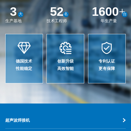
3
52
1600
+
大
名
台
生产基地
技术工程师
年生产量
德国技术
创新升级
专利认证
性能稳定
高效智能
更有保障
超声波焊接机